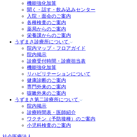
機能強化加算
聞く・話す・飲み込みセンター
入院・面会のご案内
各種検査のご案内
薬局からのご案内
栄養課からのご案内
うずまさ診療所
について
院内マップ・フロアガイド
院内掲示
診療受付時間・診療担当表
機能強化加算
リハビリテーションについて
健康診断のご案内
専門外来のご案内
咳嗽外来のご案内
うずまさ第二診療所
について
院内掲示
診療時間表・医師紹介
ワクチン（予防接種）のご案内
小児科検査のご案内
社会医療法人