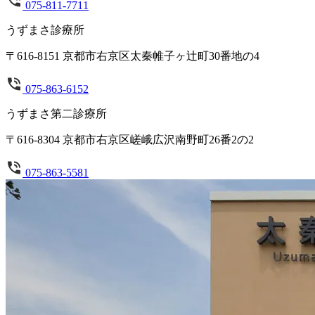
075-811-7711
うずまさ診療所
〒616-8151 京都市右京区太秦帷子ヶ辻町30番地の4
075-863-6152
うずまさ第二診療所
〒616-8304 京都市右京区嵯峨広沢南野町26番2の2
075-863-5581