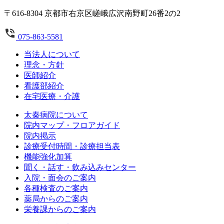
〒616-8304 京都市右京区嵯峨広沢南野町26番2の2
075-863-5581
当法人について
理念・方針
医師紹介
看護部紹介
在宅医療・介護
太秦病院について
院内マップ・フロアガイド
院内掲示
診療受付時間・診療担当表
機能強化加算
聞く・話す・飲み込みセンター
入院・面会のご案内
各種検査のご案内
薬局からのご案内
栄養課からのご案内