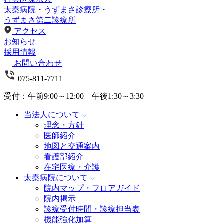
太秦病院
・
うずまさ診療所
・
うずまさ第二診療所
アクセス
お知らせ
採用情報
お問い合わせ
075-811-7711
受付：午前9:00～12:00 午後1:30～3:30
当法人について
理念・方針
医師紹介
地図と交通案内
看護部紹介
在宅医療・介護
太秦病院
について
院内マップ・フロアガイド
院内掲示
診療受付時間・診療担当表
機能強化加算