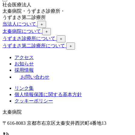
社会医療法人
太秦病院
・
うずまさ診療所
・
うずまさ第二診療所
当法人について
＋
太秦病院について
＋
うずまさ診療所について
＋
うずまさ第二診療所について
＋
アクセス
お知らせ
採用情報
お問い合わせ
リンク集
個人情報保護に関する基本方針
クッキーポリシー
太秦病院
〒616-8083 京都市右京区太秦安井西沢町4番地13