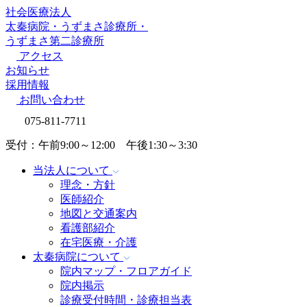
社会医療法人
太秦病院
・
うずまさ診療所
・
うずまさ第二診療所
アクセス
お知らせ
採用情報
お問い合わせ
075-811-7711
受付：午前9:00～12:00 午後1:30～3:30
当法人について
理念・方針
医師紹介
地図と交通案内
看護部紹介
在宅医療・介護
太秦病院
について
院内マップ・フロアガイド
院内掲示
診療受付時間・診療担当表