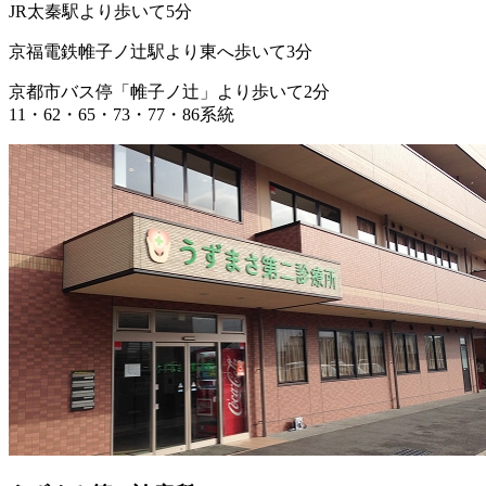
JR太秦駅より歩いて5分
京福電鉄帷子ノ辻駅より東へ歩いて3分
京都市バス停「帷子ノ辻」より歩いて2分
11・62・65・73・77・86系統